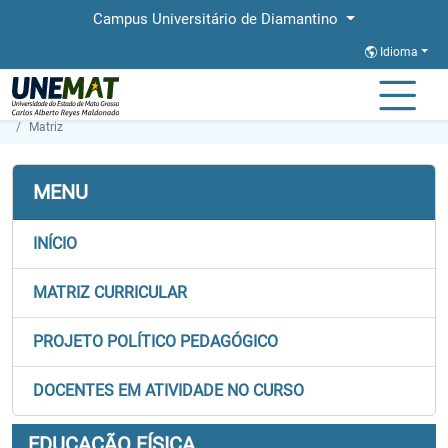
Campus Universitário de Diamantino
Idioma
Página Inicial
Faculdades
FACIS
Graduação
Educação Física
Matriz
MENU
INÍCIO
MATRIZ CURRICULAR
PROJETO POLÍTICO PEDAGÓGICO
DOCENTES EM ATIVIDADE NO CURSO
EDUCAÇÃO FÍSICA