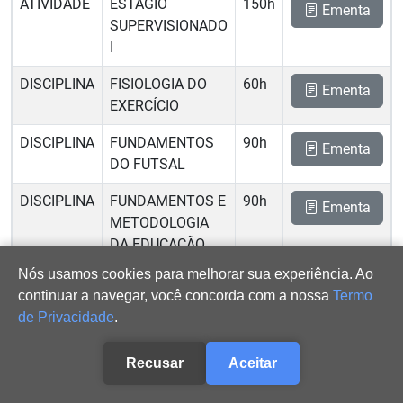
ATIVIDADE
ESTÁGIO
150h
Ementa
SUPERVISIONADO
I
DISCIPLINA
FISIOLOGIA DO
60h
Ementa
EXERCÍCIO
DISCIPLINA
FUNDAMENTOS
90h
Ementa
DO FUTSAL
DISCIPLINA
FUNDAMENTOS E
90h
Ementa
METODOLOGIA
DA EDUCAÇÃO
FÍSICA NO
Nós usamos cookies para melhorar sua experiência. Ao
ENSINO
continuar a navegar, você concorda com a nossa
Termo
FUNDAMENTAL E
de Privacidade
.
MÉDIO
Recusar
Aceitar
DISCIPLINA
METODOLOGIA
30h
Ementa
DA EDUCAÇÃO