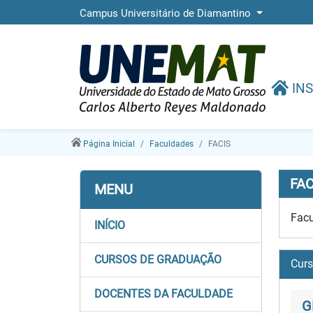
Campus Universitário de Diamantino
INS
Página Inicial
Faculdades
FACIS
FAC
MENU
Facu
INÍCIO
CURSOS DE GRADUAÇÃO
Cur
DOCENTES DA FACULDADE
G