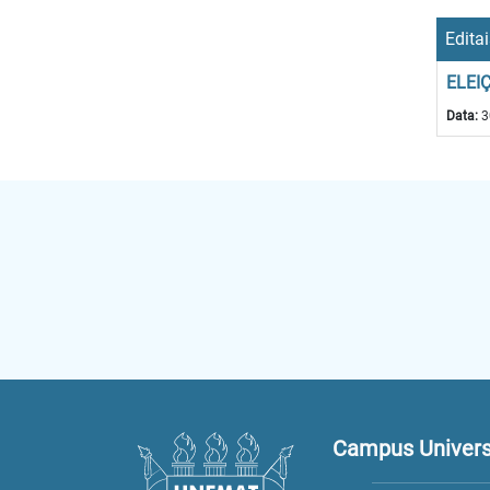
Edita
ELEI
Data:
3
Campus Universi