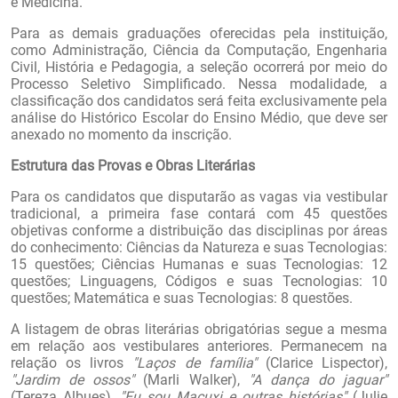
e Medicina.
Para as demais graduações oferecidas pela instituição,
como Administração, Ciência da Computação, Engenharia
Civil, História e Pedagogia, a seleção ocorrerá por meio do
Processo Seletivo Simplificado. Nessa modalidade, a
classificação dos candidatos será feita exclusivamente pela
análise do Histórico Escolar do Ensino Médio, que deve ser
anexado no momento da inscrição.
Estrutura das Provas e Obras Literárias
Para os candidatos que disputarão as vagas via vestibular
tradicional, a primeira fase contará com 45 questões
objetivas conforme a distribuição das disciplinas por áreas
do conhecimento: Ciências da Natureza e suas Tecnologias:
15 questões; Ciências Humanas e suas Tecnologias: 12
questões; Linguagens, Códigos e suas Tecnologias: 10
questões; Matemática e suas Tecnologias: 8 questões.
A listagem de obras literárias obrigatórias segue a mesma
em relação aos vestibulares anteriores. Permanecem na
relação os livros
"Laços de família"
(Clarice Lispector),
"Jardim de ossos"
(Marli Walker),
"A dança do jaguar"
(Tereza Albues),
"Eu sou Macuxi e outras histórias"
(Julie