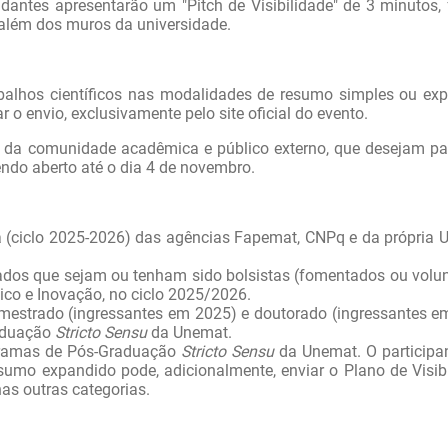
dantes apresentarão um "Pitch de Visibilidade" de 3 minutos,
 além dos muros da universidade.
alhos científicos nas modalidades de resumo simples ou ex
r o envio, exclusivamente pelo site oficial do evento.
 da comunidade acadêmica e público externo, que desejam par
ndo aberto até o dia 4 de novembro.
ca (ciclo 2025-2026) das agências Fapemat, CNPq e da própria 
dos que sejam ou tenham sido bolsistas (fomentados ou volun
ico e Inovação, no ciclo 2025/2026.
 mestrado (ingressantes em 2025) e doutorado (ingressantes e
aduação
Stricto Sensu
da Unemat.
ramas de Pós-Graduação
Stricto Sensu
da Unemat. O participa
umo expandido pode, adicionalmente, enviar o Plano de Visibi
as outras categorias.