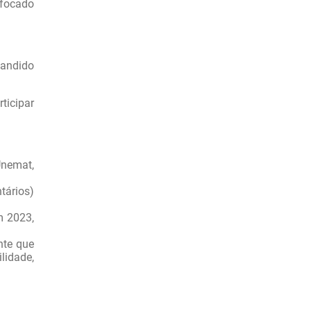
 focado
pandido
ticipar
Unemat,
tários)
m 2023,
nte que
lidade,