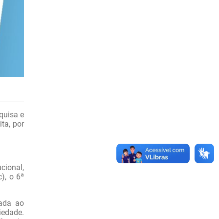
quisa e
ta, por
cional,
), o 6ª
tada ao
iedade.