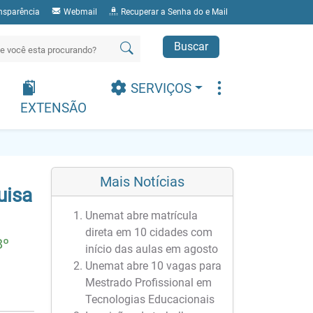
nsparência
Webmail
Recuperar a Senha do e Mail
Buscar
SERVIÇOS
EXTENSÃO
Mais Notícias
uisa
Unemat abre matrícula
direta em 10 cidades com
8º
início das aulas em agosto
Unemat abre 10 vagas para
Mestrado Profissional em
Tecnologias Educacionais