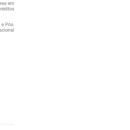
eres
em
réditos
 e Pós-
acional