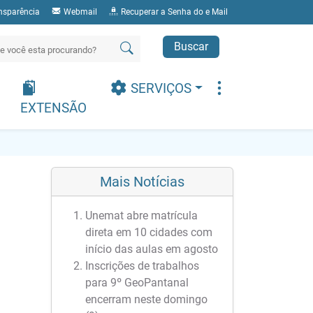
nsparência
Webmail
Recuperar a Senha do e Mail
Buscar
SERVIÇOS
EXTENSÃO
Mais Notícias
Unemat abre matrícula
direta em 10 cidades com
início das aulas em agosto
Inscrições de trabalhos
para 9º GeoPantanal
encerram neste domingo